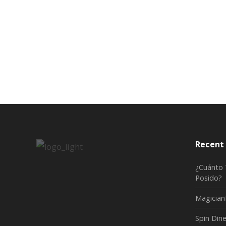
Recent
¿Cuánto 
Posido?
Magician
Spin Din