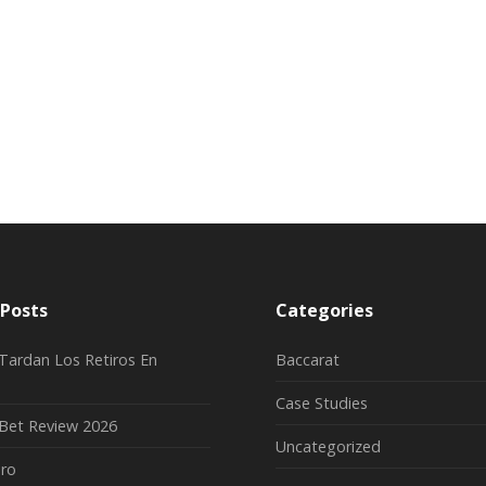
 Posts
Categories
Tardan Los Retiros En
Baccarat
Case Studies
Bet Review 2026
Uncategorized
ero