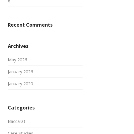
x
Recent Comments
Archives
May 2026
January 2026
January 2020
Categories
Baccarat
Case Studies