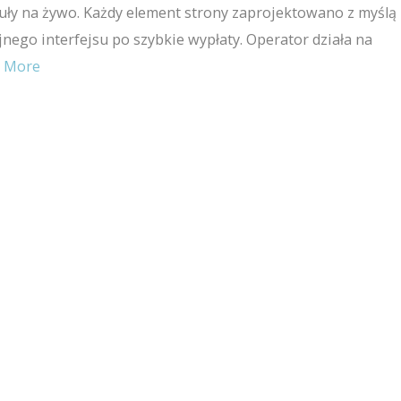
ytuły na żywo. Każdy element strony zaprojektowano z myślą
jnego interfejsu po szybkie wypłaty. Operator działa na
 More