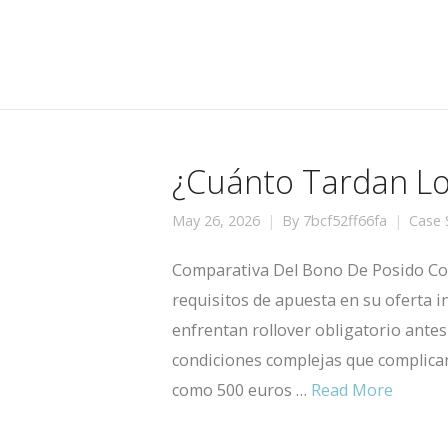
¿Cuánto Tardan Lo
May 26, 2026
By
7bcf52ff66fa
Case 
Comparativa Del Bono De Posido Con
requisitos de apuesta en su oferta i
enfrentan rollover obligatorio antes
condiciones complejas que complican
como 500 euros …
Read More