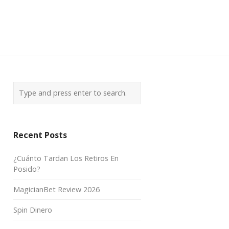
INSTALLING A WIND GENERATOR – SAIL MAGAZINE 2018
Recent Posts
¿Cuánto Tardan Los Retiros En
Posido?
MagicianBet Review 2026
Spin Dinero